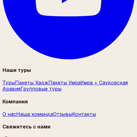
Наши туры
Туры
Пакеты Хадж
Пакеты Умра
Умра + Саудовская
Аравия
Групповые туры
Компания
О нас
Наша команда
Отзывы
Контакты
Свяжитесь с нами