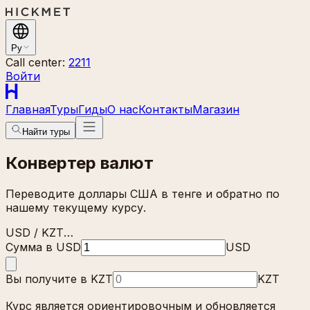
Ру
Call center:
2211
Войти
Главная
Туры
Гиды
О нас
Контакты
Магазин
Найти туры
Конвертер валют
Переводите доллары США в тенге и обратно по
нашему текущему курсу.
USD / KZT
…
Сумма в USD
USD
Вы получите в KZT
KZT
Курс является ориентировочным и обновляется